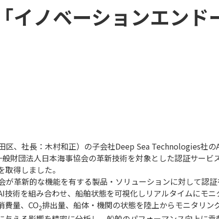
「イノベーションエンド
社長：木村和正）の子会社Deep Sea Technologies
」が、一般財団法人日本海事協会の革新技術を対象とした認証サー
を取得しました。
が革新的な機能を有する製品・ソリューションに対して認証を提供
AI技術を組み合わせ、船舶状態を可視化しリアルタイムにモニ
消費量、CO
排出量、船体・機関の状態を陸上からモニタリン
2
費に与える影響を精密に分析し、船舶のパフォーマンス向上に貢