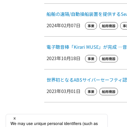
船舶の遠隔/自動操船装置を提供するSea Mac
2024年02月07日
事業
舶用機器
事
電子聴音棒「Kirari MUSE」が完成 
2023年10月18日
事業
舶用機器
世界初となるABSサイバーセーフティ認証
2023年03月01日
事業
舶用機器