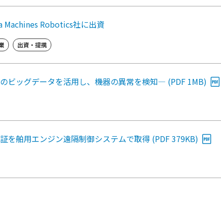
hines Robotics社に出資
業
出資・提携
―音のビッグデータを活用し、機器の異常を検知― (PDF 1MB)
を舶用エンジン遠隔制御システムで取得 (PDF 379KB)