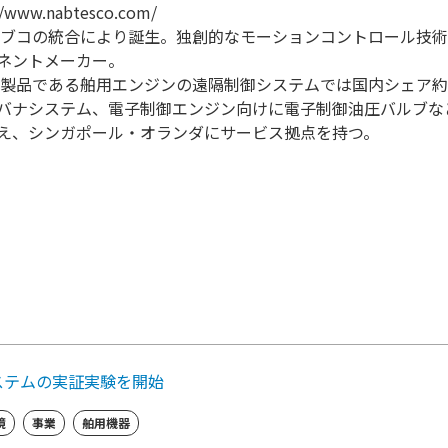
//www.nabtesco.com/
社ナブコの統合により誕生。独創的なモーションコントロール技
ネントメーカー。
力製品である舶用エンジンの遠隔制御システムでは国内シェア約
バナシステム、電子制御エンジン向けに電子制御油圧バルブな
え、シンガポール・オランダにサービス拠点を持つ。
ステムの実証実験を開始
境
事業
舶用機器