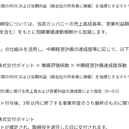
度のROICおよび当期利益（親会社の所有者に帰属）を指標とするマトリ
締役については、当該カンパニーの売上高成長率、営業利益額改
いを含む）をもとに短期業績連動報酬から加減します。
）」の仕組みを活用し、中期経営計画の達成度等に応じて、以
株式交付ポイント × 業績評価係数 × 中期経営計画達成度係数
度のROICおよび当期利益（親会社の所有者に帰属）を指標とするマトリ
計画に掲げる売上高および営業利益の達成度により設定（0～0.5）
ト付与後、3年以内に終了する事業年度のうち最終のものに関
株式交付ポイント
トが確定され、取締役を退任した日に交付されます。