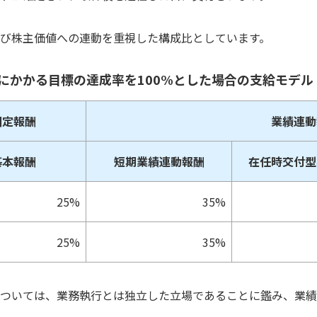
び株主価値への連動を重視した構成比としています。
にかかる目標の達成率を100%とした場合の支給モデル
固定報酬
業績連動
基本報酬
短期業績連動報酬
在任時交付型
25%
35%
25%
35%
ついては、業務執行とは独立した立場であることに鑑み、業績