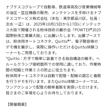
ナブテスコグループで自動車、鉄道車両及び産業機械等
の油圧・空圧機器の販売、メンテナンスを手掛けるナブ
テスコサービス株式会社（本社：東京都品川区、社長：
志水 一正）は、2025年10月15日から17日にインテック
ス大阪で開催される粉体技術の展示会「POWTEX®2025
国際粉体工業展大阪」に出展いたします。出展ブースで
は、粉体用オートコネクタ、Quitto®*、電子聴音棒の
デモ機を展示し、実際に操作いただけるQuitto体験コ
ーナーもご用意しております。
*Quitto：片手で簡単に装着できる独自構造の継手。ヘ
ルールクランプ接続箇所での使用に適しており、作業時
間の短縮と作業ミスの防止に役立ちます。
粉体用オートコネクタは自動で配管・配線の調芯と着脱
を行うデモを行います。またQuitto体験コーナーでは、
ワンアクションで配管の簡単着脱を実感いただけます。
皆さまのご来場を心よりお待ちしております。
【開催概要】