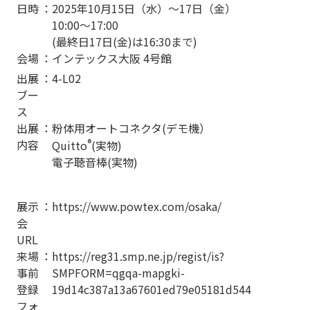
日時
：
2025年
10
月
15
日（水）～
17
日（金）
10:00
～
17:00
(最終日
17
日
(
金
)
は
16:30
まで
)
会場
：
インテックス大阪
4
号館
出展
：
4-L02
ブー
ス
出展
：
粉体用オートコネクタ
(
デモ機）
内容
®
Quitto
(実物
)
電子聴音棒(実物
)
展示
：
https://www.powtex.com/osaka/
会
URL
来場
：
https://reg31.smp.ne.jp/regist/is?
事前
SMPFORM=qgqa-mapgki-
登録
19d14c387a13a67601ed79e05181d544
フォ