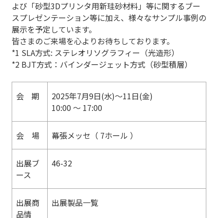
よび「砂型
3D
プリンタ用新珪砂材料」等に関するブー
スプレゼンテーション等に加え、様々なサンプル事例の
展示を予定しています。
皆さまのご来場を心よりお待ちしております。
*1 SLA方式
:
ステレオリソグラフィー（光造形）
*2 BJT方式：バインダージェット方式（砂型積層）
会 期
2025年
7
月
9
日
(
水
)
～
11
日
(
金
)
10:00
～
17:00
会 場
幕張メッセ（
7
ホール ）
出展ブ
46-32
ース
出展商
出展製品一覧
品情