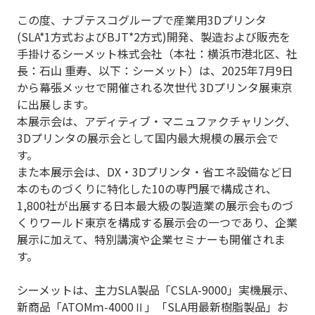
この度、ナブテスコグループで産業用
3D
プリンタ
(SLA
*1
方式および
BJT
*2
方式
)
開発、製造および販売を
手掛けるシーメット株式会社（本社：横浜市港北区、社
長：石山 重寿、以下：シーメット）は、
2025
年
7
月
9
日
から幕張メッセで開催される次世代
3D
プリンタ展東京
に出展します。
本展示会は、アディティブ・マニュファクチャリング、
3D
プリンタの展示会として国内最大規模の展示会で
す。
また本展示会は、
DX
・
3D
プリンタ・省エネ設備など日
本のものづくりに特化した
10
の専門展で構成され、
1,800
社が出展する日本最大級の製造業の展示会ものづ
くりワールド東京を構成する展示会の一つであり、企業
展示に加えて、特別講演や企業セミナーも開催されま
す。
シーメットは、主力
SLA
製品「
CSLA-9000
」実機展示、
新商品「
ATOM
ｍ
-4000
Ⅱ」「
SLA
用最新樹脂製品」お