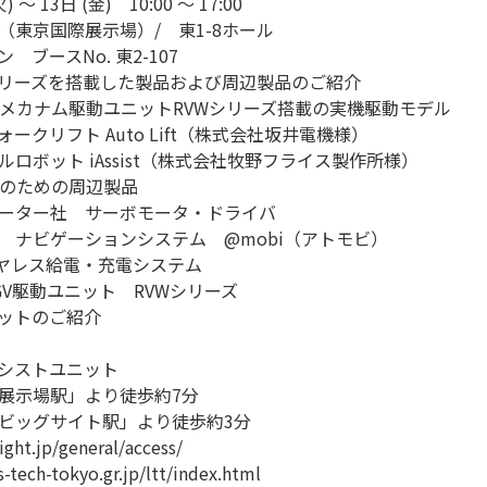
) ～ 13日 (金) 10:00 ～ 17:00
（東京国際展示場）/ 東
1-8
ホール
ン ブース
No.
東
2-107
シリーズを搭載した製品および周辺製品のご紹介
メカナム駆動ユニット
RVW
シリーズ搭載の実機駆動モデル
ォークリフト
Auto Lift
（株式会社坂井電機様）
イルロボット
iAssist
（株式会社牧野フライス製作所様）
のための周辺製品
ーター社 サーボモータ・ドライバ
社 ナビゲーションシステム
@mobi
（アトモビ）
ヤレス
給電
・充電
システム
GV
駆動ユニット
RVW
シリーズ
ットのご紹介
シストユニット
展示場駅」より徒歩約7分
ビッグサイト駅」より徒歩約3分
ght.jp/general/access/
-tech-tokyo.gr.jp/ltt/index.html