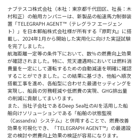
ナブテスコ株式会社（本社：東京都千代田区、社長：木
村和正）の舶用カンパニーは、新製品の船速馬力制御装
置「
TELEGRAPH AGENT™
（テレグラフ エージェン
ト）」を日本郵船株式会社様が所有する『原町丸』に搭
載し、
2024
年
1
月から開始した実用化に向けた実証試験
を完了しました。
航海距離一定等の条件下において、数％の燃費向上効果
が確認されました。特に、荒天遭遇時においては燃料消
費量を一定にして運転するための自動減速を明確に確認
することができました。この結果に基づき、他船へ順次
搭載工事を進め、各船型に合わせた最適セッティングを
実現し、船員の労務軽減や低燃費の実現、
GHG
排出量
の削減に貢献してまいります。
また、当社子会社である
Deep Sea
社の
AI
を活用した船
舶向けソリューションである「船舶の状態監視
（
Cassandra
）システム」と併用することで、燃費改善
効果を可視化でき、「
TELEGRAPH AGENT™
」の最適設
定の検討や燃費向上効果の検証が容易になります。