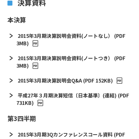
決算資料
本決算
2015年3月期決算説明会資料(ノートなし） (PDF
3MB)
2015年3月期決算説明会資料(ノートつき） (PDF
3MB)
2015年3月期決算説明会Q&A (PDF 152KB)
平成27年３月期決算短信〔日本基準〕(連結) (PDF
731KB)
第3四半期
2015年3月期3Qカンファレンスコール資料 (PDF