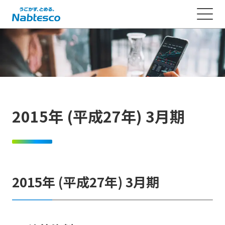
2015年 (平成27年) 3月期
2015年 (平成27年) 3月期