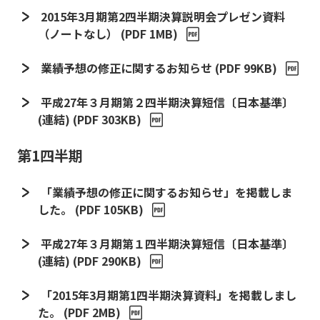
2015年3月期第2四半期決算説明会プレゼン資料
（ノートなし） (PDF 1MB)
業績予想の修正に関するお知らせ (PDF 99KB)
平成27年３月期第２四半期決算短信〔日本基準〕
(連結) (PDF 303KB)
第1四半期
「業績予想の修正に関するお知らせ」を掲載しま
した。 (PDF 105KB)
平成27年３月期第１四半期決算短信〔日本基準〕
(連結) (PDF 290KB)
「2015年3月期第1四半期決算資料」を掲載しまし
た。 (PDF 2MB)