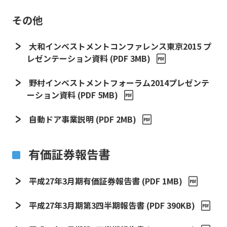
その他
大和インベストメントコンファレンス東京2015 プ
レゼンテーション資料 (PDF 3MB)
野村インベストメントフォーラム2014プレゼンテ
ーション資料 (PDF 5MB)
自動ドア事業説明 (PDF 2MB)
有価証券報告書
平成27年3月期有価証券報告書 (PDF 1MB)
平成27年3月期第3四半期報告書 (PDF 390KB)